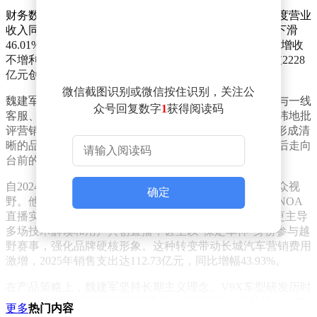
财务数据显示，长城汽车正面临双重压力。2026年首季度营业
收入同比增长12.72%至451.09亿元，但归母净利润同比下滑
46.01%至9.45亿元，扣非净利润降幅更达67.19%。这种"增收
不增利"的态势自2025年已持续显现，当年公司营收突破2228
亿元创历史新高，净利润却同比下降22.07%。
微信截图识别或微信按住识别，关注公
魏建军在发布会上展现破釜沉舟的决心，承诺将亲自参与一线
众号回复数字
1
获得阅读码
客服、巡店督战，并推动高管团队下沉市场。他直言不讳地批
评营销团队存在"内容发散、缺乏重点"的问题，强调要形成清
晰的品牌认知。这种直面问题的态度，与其近年来从幕后走向
台前的转型形成鲜明对比。
自2024年起，这位传统车企掌门人开始高频次出现在公众视
确定
野。他重启沉寂13年的微博账号，在抖音完成首次城市NOA
直播实测，随后陆续入驻小红书、B站等平台。2025年更主导
多场技术解读和用户共创直播，甚至以"保定车神"身份参与越
野赛事，强化品牌硬核形象。这种转变带动长城汽车营销费用
激增，2025年销售支出达112.73亿元，同比增幅43.93%。
在产品策略上，魏建军坚持长期主义理念。V9X车型研发历时
6年，采用机械门把手等保守设计，内部评审会已持续21年每
更多
热门内容
周召开。他向央视新闻表示："品质没有快进键"，这种理念在