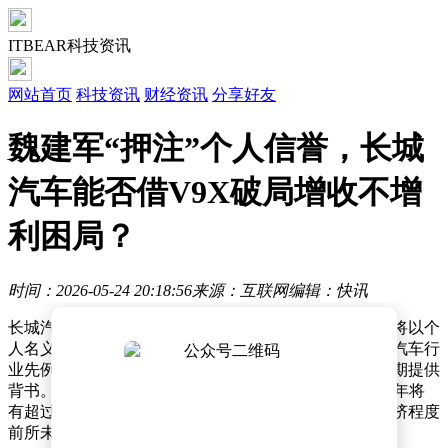
ITBEAR科技资讯
网站首页
科技资讯
财经资讯
分享好友
魏建军“押注”个人信誉，长城
汽车能否借V9X破局增收不增
利困局？
时间：2026-05-24 20:18:56
来源：互联网
编辑：快讯
长城汽车董事长魏建军在近期一场新车发布会上宣布，将以个
人名义担任魏牌V9X终身代言人。这一举措开创了中国汽车行
业先例，首次由创始人以个人信誉为单一车型全生命周期提供
背书。当前大型SUV市场竞争白热化，据行业统计，今年将
有超过30款新车型涌入30万至40万元价格区间，赛道拥挤程度
前所未有。