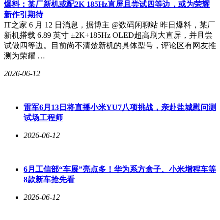
爆料：某厂新机或配2K 185Hz直屏且尝试四等边，或为荣耀
行业普遍追求12-18个月新车周期的背景下显得尤为突出。数
新作引期待
据显示，2025年长城汽车单车毛利降至3.04万元，较上年减少
IT之家 6 月 12 日消息，据博主 @数码闲聊站 昨日爆料，某厂
0.15万元。
新机搭载 6.89 英寸 ±2K+185Hz OLED超高刷大直屏，并且尝
试做四等边。目前尚不清楚新机的具体型号，评论区有网友推
品牌结构失衡问题日益凸显。2025年哈弗品牌贡献57.3%的销
测为荣耀 …
量，坦克品牌增速放缓至0.74%，欧拉品牌销量同比下滑
23.68%。定位高端的魏牌虽实现86.29%增长，但10.2万辆的体
2026-06-12
量仍显薄弱。品牌标签模糊成为主要障碍，摩卡车型价格已跌
破20万元，月销量仅剩两位数。
雷军6月13日将直播小米YU7八项挑战，亲赴盐城慰问测
生态链企业同样遭遇挑战。自动驾驶子公司毫末智行因技术路
试场工程师
线失误和订单流失，于2025年11月全员停工。动力电池企业蜂
巢能源过度依赖母公司，2019-2022年累计亏损超44亿元，
2026-06-12
2023年撤回科创板IPO申请。虽然2026年初宣布单季盈利，但
全年扭亏前景仍不明朗。
面对困境，长城汽车启动战略调整。品牌端收缩轿车业务，聚
6月工信部“车展”亮点多！华为系方盒子、小米增程车等
焦SUV、越野和MPV市场；技术端组建自研智驾团队，引入
8款新车抢先看
元戎启行等外部供应商；平台端推出归元架构，实现80%零部
2026-06-12
件通用化率。海外市场成为新增长点，公司在泰国、巴西建成
全工艺基地，V9X年内将进入欧亚和中东市场，2026年海外销
量目标设定为60万辆。