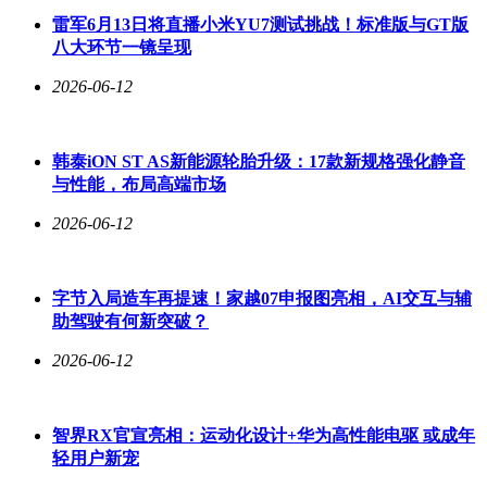
雷军6月13日将直播小米YU7测试挑战！标准版与GT版
八大环节一镜呈现
2026-06-12
韩泰iON ST AS新能源轮胎升级：17款新规格强化静音
与性能，布局高端市场
2026-06-12
字节入局造车再提速！家越07申报图亮相，AI交互与辅
助驾驶有何新突破？
2026-06-12
智界RX官宣亮相：运动化设计+华为高性能电驱 或成年
轻用户新宠