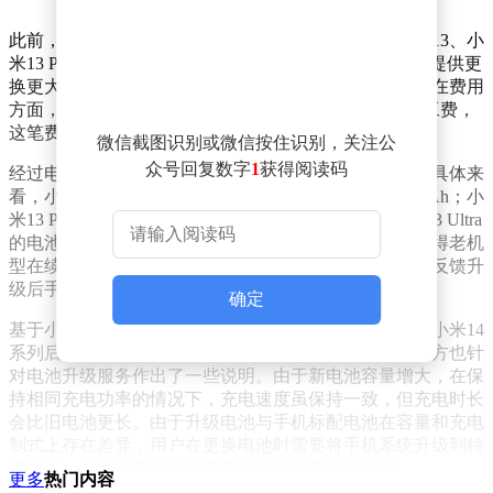
此前，小米13系列已率先上线电池升级服务，覆盖小米13、小
米13 Pro以及小米13 Ultra三款机型。该服务旨在为用户提供更
换更大容量电池的解决方案，以提升手机的续航能力。在费用
方面，电池升级费用为149元，同时需额外支付40元人工费，
这笔费用涵盖了检测、调试以及升级等全方位服务。
微信截图识别或微信按住识别，关注公
众号回复数字
1
获得阅读码
经过电池升级后，三款机型的电池容量均有显著提升。具体来
看，小米13的电池容量从原来的4500mAh提升至4850mAh；小
米13 Pro的电池容量从4820mAh增加到5361mAh；小米13 Ultra
的电池容量则从5000mAh跃升至5500mAh。这一改变使得老机
型在续航表现上远超使用原装电池时的水平，不少用户反馈升
级后手机的使用时长明显增加。
确定
基于小米13系列电池升级后的良好反馈，业内人士预计小米14
系列后续也会迎来类似的电池提升方案。不过，小米官方也针
对电池升级服务作出了一些说明。由于新电池容量增大，在保
持相同充电功率的情况下，充电速度虽保持一致，但充电时长
会比旧电池更长。由于升级电池与手机标配电池在容量和充电
制式上存在差异，用户在更换电池时需要将手机系统升级到特
定版本，以确保电池能够正常工作并发挥最佳性能。
更多
热门内容