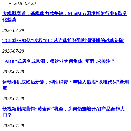
2026-07-29
大模型赛道：基模能力成关键，MiniMax困境折射行业K型分
化趋势
2026-07-29
TCL科技93亿“收权”t9：从产能扩张到利润深耕的战略进阶
2026-07-29
“ABB”式店名成风潮，餐饮业为何集体“卖萌”求关注？
2026-07-29
运动相机成05后新宠，理性消费下年轻人热衷“以租代买”新潮
流
2026-07-29
长视频剧综营销“黄金雨”将至，为何仍难敲开AI产品合作大
门？
2026-07-29