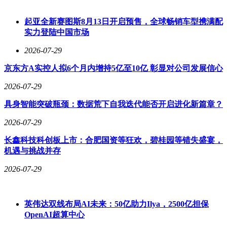
起亚全新赛图斯8月13日开启预售，全球畅销车型携满配
实力登陆中国市场
2026-07-29
京东方A实控人拟6个月内增持5亿至10亿 彰显对公司发展信心
2026-07-29
具身智能突破瓶颈：数据荒下自我迭代能否开启进化新篇章？
2026-07-29
长鑫科技科创板上市：合肥国资等狂欢，碧桂园等错失盛宴，
机遇与挑战并存
2026-07-29
英伟达双线布局AI未来：50亿助力Ilya，2500亿担保
OpenAI超算中心